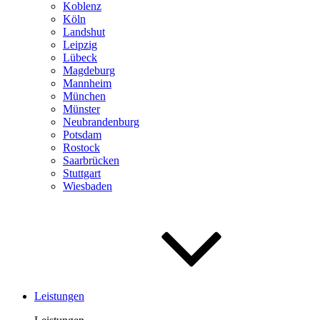
Koblenz
Köln
Landshut
Leipzig
Lübeck
Magdeburg
Mannheim
München
Münster
Neubrandenburg
Potsdam
Rostock
Saar­brücken
Stuttgart
Wiesbaden
Leistungen