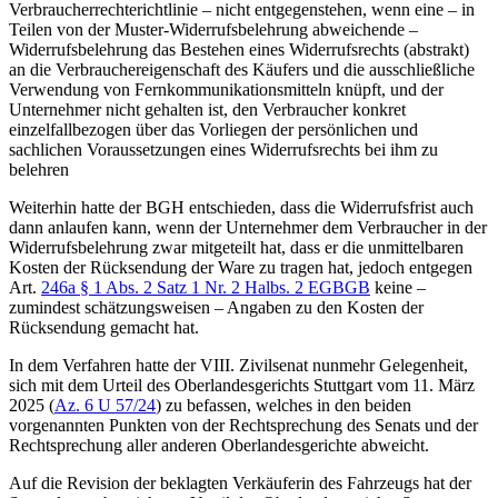
Verbraucherrechterichtlinie – nicht entgegenstehen, wenn eine – in
Teilen von der Muster-Widerrufsbelehrung abweichende –
Widerrufsbelehrung das Bestehen eines Widerrufsrechts (abstrakt)
an die Verbrauchereigenschaft des Käufers und die ausschließliche
Verwendung von Fernkommunikationsmitteln knüpft, und der
Unternehmer nicht gehalten ist, den Verbraucher konkret
einzelfallbezogen über das Vorliegen der persönlichen und
sachlichen Voraussetzungen eines Widerrufsrechts bei ihm zu
belehren
Weiterhin hatte der BGH entschieden, dass die Widerrufsfrist auch
dann anlaufen kann, wenn der Unternehmer dem Verbraucher in der
Widerrufsbelehrung zwar mitgeteilt hat, dass er die unmittelbaren
Kosten der Rücksendung der Ware zu tragen hat, jedoch entgegen
Art.
246a § 1 Abs. 2 Satz 1 Nr. 2 Halbs. 2 EGBGB
keine –
zumindest schätzungsweisen – Angaben zu den Kosten der
Rücksendung gemacht hat.
In dem Verfahren hatte der VIII. Zivilsenat nunmehr Gelegenheit,
sich mit dem Urteil des Oberlandesgerichts Stuttgart vom 11. März
2025 (
Az. 6 U 57/24
) zu befassen, welches in den beiden
vorgenannten Punkten von der Rechtsprechung des Senats und der
Rechtsprechung aller anderen Oberlandesgerichte abweicht.
Auf die Revision der beklagten Verkäuferin des Fahrzeugs hat der