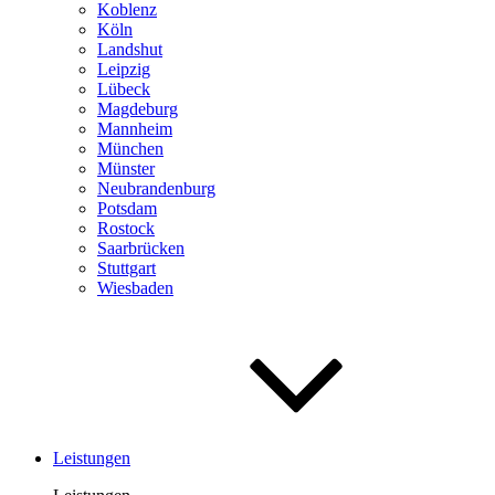
Koblenz
Köln
Landshut
Leipzig
Lübeck
Magdeburg
Mannheim
München
Münster
Neubrandenburg
Potsdam
Rostock
Saar­brücken
Stuttgart
Wiesbaden
Leistungen