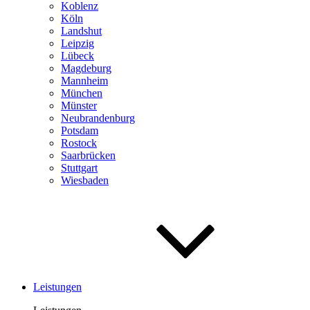
Koblenz
Köln
Landshut
Leipzig
Lübeck
Magdeburg
Mannheim
München
Münster
Neubrandenburg
Potsdam
Rostock
Saar­brücken
Stuttgart
Wiesbaden
Leistungen