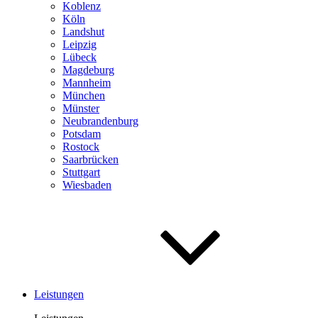
Koblenz
Köln
Landshut
Leipzig
Lübeck
Magdeburg
Mannheim
München
Münster
Neubrandenburg
Potsdam
Rostock
Saar­brücken
Stuttgart
Wiesbaden
Leistungen