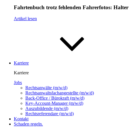
Fahrtenbuch trotz fehlenden Fahrerfotos: Halte
Artikel lesen
Karriere
Karriere
Jobs
Rechtsanwälte
(m/w/d)
Rechtsanwalts­fachangestellte
(m/w/d)
Back-Office / Bürokraft
(m/w/d)
Key-Account-Manager
(m/w/d)
Auszubildende
(m/w/d)
Rechtsreferendare
(m/w/d)
Kontakt
Schaden regeln.