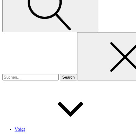
Search
for
Voigt