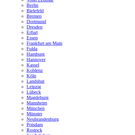
Berlin
Bielefeld
Bremen
Dortmund
Dresden
Erfurt
Essen
Frankfurt am Main
Fulda
Hamburg
Hannover
Kassel
Koblenz
Köln
Landshut
Leipzig
Lübeck
Magdeburg
Mannheim
München
Münster
Neubrandenburg
Potsdam
Rostock