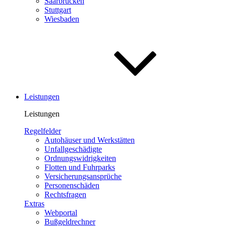
Saar­brücken
Stuttgart
Wiesbaden
Leistungen
Leistungen
Regelfelder
Autohäuser und Werkstätten
Unfallgeschädigte
Ordnungswidrigkeiten
Flotten und Fuhrparks
Versicherungsansprüche
Personenschäden
Rechtsfragen
Extras
Webportal
Bußgeldrechner