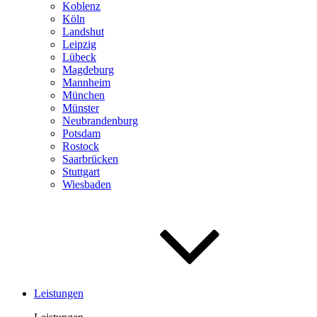
Koblenz
Köln
Landshut
Leipzig
Lübeck
Magdeburg
Mannheim
München
Münster
Neubrandenburg
Potsdam
Rostock
Saar­brücken
Stuttgart
Wiesbaden
Leistungen